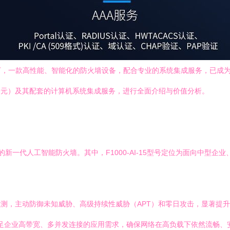
下，一款高性能、智能化的防火墙设备，配合专业的系统集成服务，已成
价（10899元）及其配套的计算机系统集成服务，进行全面介绍与价值分析。
限公司推出的新一代人工智能防火墙。其中，F1000-AI-15型号定位为面向
检测，主动防御未知威胁、高级持续性威胁（APT）和零日攻击，显著提
满足企业高带宽、多并发连接的应用需求，确保网络在高负载下依然流畅、